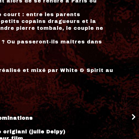
t alors de se rendre à Paris où
court : entre les parents
petits copains dragueurs et la
ndre pierre tombale, le couple ne
 ? Ou passeront-ils maîtres dans
réalisé et mixé par White & Spirit au
Nominations
origianl (julie Delpy)
eur film