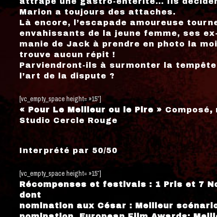
attrape une gastro-entérite… Ils déciden
Marion a toujours des attaches.
Là encore, l’escapade amoureuse tourne 
envahissants de la jeune femme, ses ex-
manie de Jack à prendre en photo la moi
trouve aucun répit !
Parviendront-ils à surmonter la tempête
l’art de la dispute ?
[vc_empty_space height= »15″]
« Pour Le Meilleur ou le Pire »
Composé
,
Studio Cercle Rouge
Interprété par 50/50
[vc_empty_space height= »15″]
Récompenses et festivals : 1 Pris et 7 
dont
nomination aux César : Meilleur scénario 
nomination European Film Awards: Meill