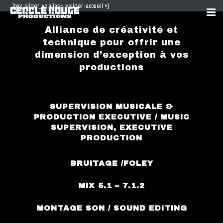
[rev_slider_vc alias= »slider-accueil »]
Alliance de créativité et
ABOUT
technique pour offrir une
dimension d’exception à vos
REFERENCES
productions
STUDIO
CONTACT
SUPERVISION MUSICALE &
PRODUCTION EXECUTIVE / MUSIC
SUPERVISION, EXECUTIVE
PRODUCTION
BRUITAGE /FOLEY
MIX 5.1 – 7.1.2
MONTAGE SON / SOUND EDITING