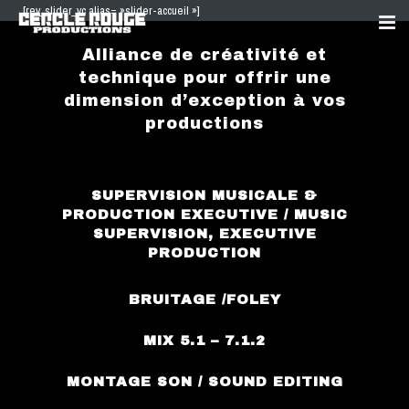
[rev_slider_vc alias= »slider-accueil »]
Alliance de créativité et
ABOUT
technique pour offrir une
dimension d’exception à vos
REFERENCES
productions
STUDIO
CONTACT
SUPERVISION MUSICALE &
PRODUCTION EXECUTIVE / MUSIC
SUPERVISION, EXECUTIVE
PRODUCTION
BRUITAGE /FOLEY
MIX 5.1 – 7.1.2
MONTAGE SON / SOUND EDITING